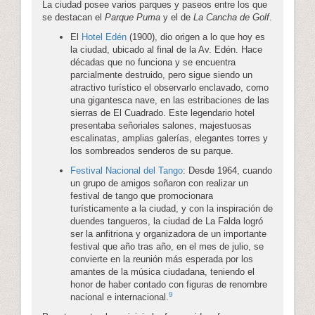
La ciudad posee varios parques y paseos entre los que
se destacan el
Parque Puma
y el de
La Cancha de Golf
.
El
Hotel Edén
(1900), dio origen a lo que hoy es
la ciudad, ubicado al final de la Av. Edén. Hace
décadas que no funciona y se encuentra
parcialmente destruido, pero sigue siendo un
atractivo turístico el observarlo enclavado, como
una gigantesca nave, en las estribaciones de las
sierras de El Cuadrado. Este legendario hotel
presentaba señoriales salones, majestuosas
escalinatas, amplias galerías, elegantes torres y
los sombreados senderos de su parque.
Festival Nacional del Tango
: Desde 1964, cuando
un grupo de amigos soñaron con realizar un
festival de tango que promocionara
turísticamente a la ciudad, y con la inspiración de
duendes tangueros, la ciudad de La Falda logró
ser la anfitriona y organizadora de un importante
festival que año tras año, en el mes de julio, se
convierte en la reunión más esperada por los
amantes de la música ciudadana, teniendo el
honor de haber contado con figuras de renombre
9
nacional e internacional.