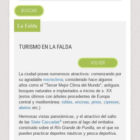
BUSCAR
La Falda
TURISMO EN LA FALDA
VOLVER
La ciudad posee numerosos atractivos: comenzando por
su agradable
microclima
; considerado hace algunos
años como el "Tercer Mejor Clima del Mundo"; antiguos
bosques naturales e implantados a inicios de s. XX
(estos últimos con árboles procedentes de Europa
central y mediterránea:
robles
,
encinas
,
pinos
,
cipreses
,
abetos
etc.)
Hermosas vistas panorámicas, y el atractivo del salto
8
de las
Siete Cascadas
cercano al lago del embalse
construido sobre el
Río Grande de Punilla
, en el que se
pueden practicar deportes náuticos y pesca deportiva.