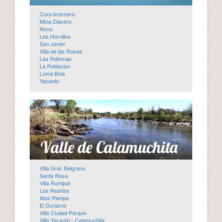
Cura brochero
Mina Clavero
Nono
Los Hornillos
San Javier
Villa de las Rosas
Las Rabonas
La Poblacion
Loma Bola
Yacanto
Villa Gral. Belgrano
Santa Rosa
Villa Rumipal
Los Reartes
Atos Pampa
El Durazno
Villa Ciudad Parque
Villa Yacanto - Calamuchita