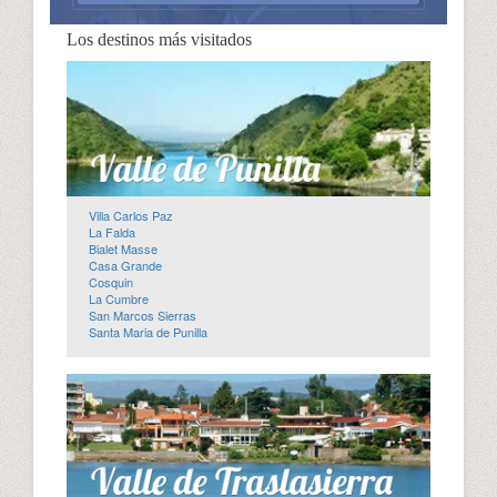
Los destinos más visitados
Villa Carlos Paz
La Falda
Bialet Masse
Casa Grande
Cosquin
La Cumbre
San Marcos Sierras
Santa Maria de Punilla