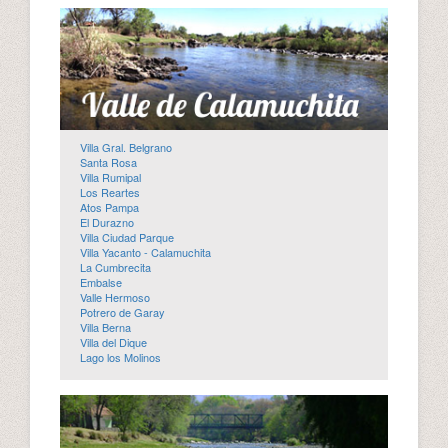
Villa Gral. Belgrano
Santa Rosa
Villa Rumipal
Los Reartes
Atos Pampa
El Durazno
Villa Ciudad Parque
Villa Yacanto - Calamuchita
La Cumbrecita
Embalse
Valle Hermoso
Potrero de Garay
Villa Berna
Villa del Dique
Lago los Molinos