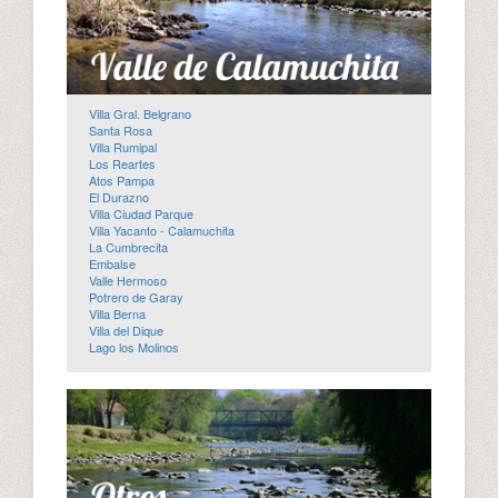
Villa Gral. Belgrano
Santa Rosa
Villa Rumipal
Los Reartes
Atos Pampa
El Durazno
Villa Ciudad Parque
Villa Yacanto - Calamuchita
La Cumbrecita
Embalse
Valle Hermoso
Potrero de Garay
Villa Berna
Villa del Dique
Lago los Molinos